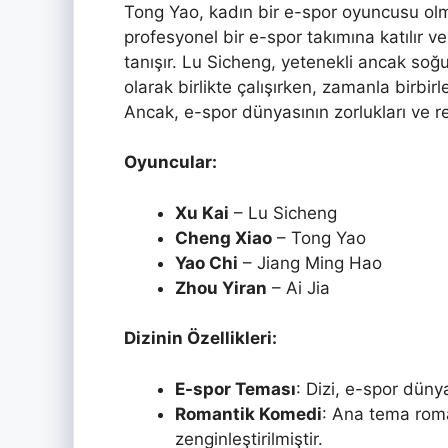
Tong Yao, kadın bir e-spor oyuncusu olma
profesyonel bir e-spor takımına katılır v
tanışır. Lu Sicheng, yetenekli ancak soğu
olarak birlikte çalışırken, zamanla birbir
Ancak, e-spor dünyasının zorlukları ve rek
Oyuncular:
Xu Kai
– Lu Sicheng
Cheng Xiao
– Tong Yao
Yao Chi
– Jiang Ming Hao
Zhou Yiran
– Ai Jia
Dizinin Özellikleri:
E-spor Teması
: Dizi, e-spor dünya
Romantik Komedi
: Ana tema roma
zenginleştirilmiştir.