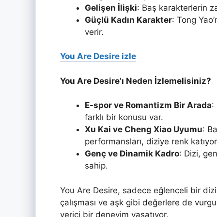
Gelişen İlişki
: Baş karakterlerin za
Güçlü Kadın Karakter
: Tong Yao’n
verir.
You Are Desire izle
You Are Desire’ı Neden İzlemelisiniz?
E-spor ve Romantizm Bir Arada
:
farklı bir konusu var.
Xu Kai ve Cheng Xiao Uyumu
: B
performansları, diziye renk katıyor
Genç ve Dinamik Kadro
: Dizi, g
sahip.
You Are Desire, sadece eğlenceli bir di
çalışması ve aşk gibi değerlere de vurgu
verici bir deneyim yaşatıyor.