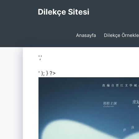
İçeriğe
Dilekçe Sitesi
atla
Anasayfa
Dilekçe Örnekle
','
' ); } ?>